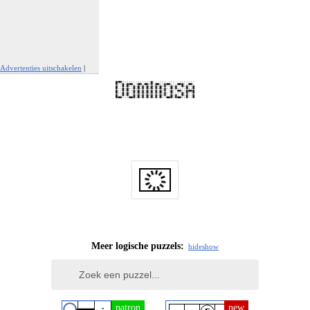
Advertenties uitschakelen
|
Report This Ad
Meer logische puzzels:
hide
show