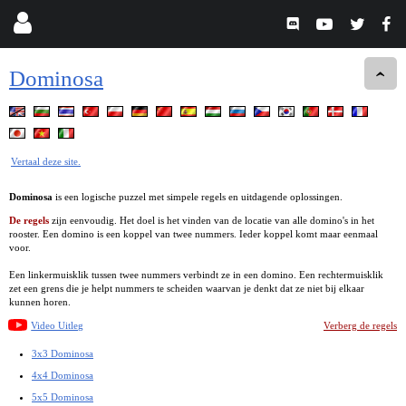
Dominosa
Vertaal deze site.
Dominosa
is een logische puzzel met simpele regels en uitdagende oplossingen.
De regels
zijn eenvoudig. Het doel is het vinden van de locatie van alle domino's in het
rooster. Een domino is een koppel van twee nummers. Ieder koppel komt maar eenmaal
voor.
Een linkermuisklik tussen twee nummers verbindt ze in een domino. Een rechtermuisklik
zet een grens die je helpt nummers te scheiden waarvan je denkt dat ze niet bij elkaar
kunnen horen.
Video Uitleg
Verberg de regels
3x3 Dominosa
4x4 Dominosa
5x5 Dominosa