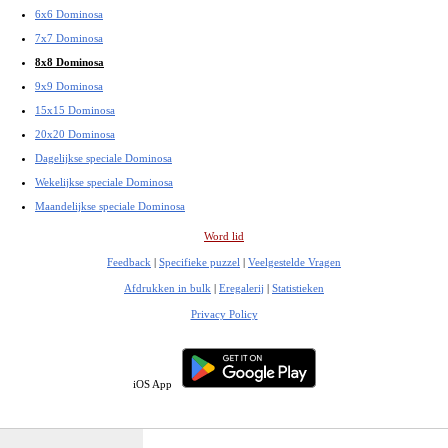
6x6 Dominosa
7x7 Dominosa
8x8 Dominosa
9x9 Dominosa
15x15 Dominosa
20x20 Dominosa
Dagelijkse speciale Dominosa
Wekelijkse speciale Dominosa
Maandelijkse speciale Dominosa
Word lid
Feedback
|
Specifieke puzzel
|
Veelgestelde Vragen
Afdrukken in bulk
|
Eregalerij
|
Statistieken
Privacy Policy
iOS App