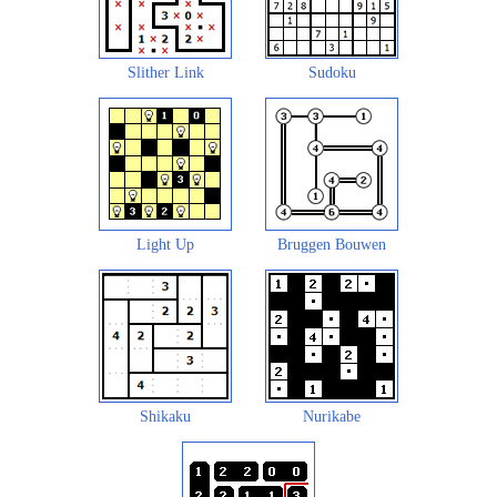
Slither Link
Sudoku
Light Up
Bruggen Bouwen
Shikaku
Nurikabe