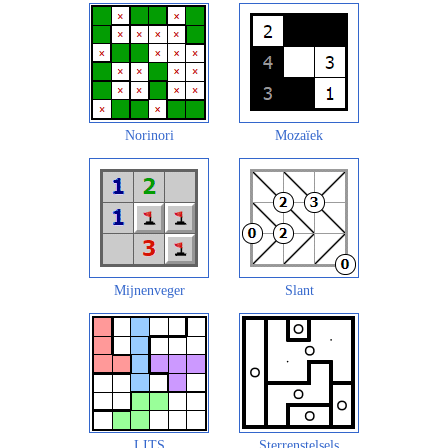
Norinori
Mozaïek
Mijnenveger
Slant
LITS
Sterrenstelsels