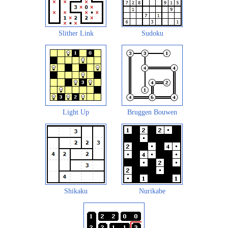
Slither Link
Sudoku
Light Up
Bruggen Bouwen
Shikaku
Nurikabe