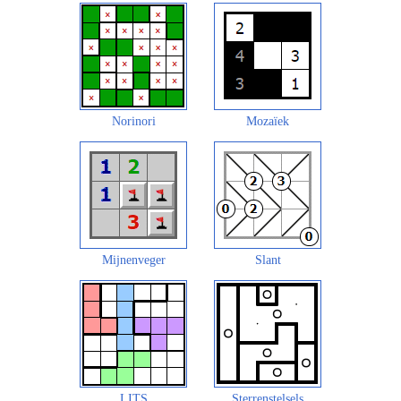
Norinori
Mozaïek
Mijnenveger
Slant
LITS
Sterrenstelsels