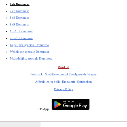
6x6 Dominosa
7x7 Dominosa
8x8 Dominosa
9x9 Dominosa
15x15 Dominosa
20x20 Dominosa
Dagelijkse speciale Dominosa
Wekelijkse speciale Dominosa
Maandelijkse speciale Dominosa
Word lid
Feedback
|
Specifieke puzzel
|
Veelgestelde Vragen
Afdrukken in bulk
|
Eregalerij
|
Statistieken
Privacy Policy
iOS App