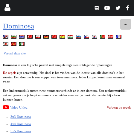
Dominosa
Vertaal deze site.
Dominosa
is een logische puzzel met simpele regels en uitdagende oplossingen.
De regels
zijn eenvoudig. Het doel is het vinden van de locatie van alle domino's in het
rooster. Een domino is een koppel van twee nummers. Ieder koppel komt maar eenmaal
voor.
Een linkermuisklik tussen twee nummers verbindt ze in een domino. Een rechtermuisklik
zet een grens die je helpt nummers te scheiden waarvan je denkt dat ze niet bij elkaar
kunnen horen.
Video Uitleg
Verberg de regels
3x3 Dominosa
4x4 Dominosa
5x5 Dominosa