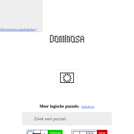
Advertenties uitschakelen
|
Report This Ad
Meer logische puzzels:
hide
show